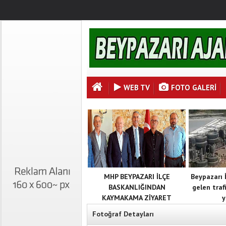
WEB TV
FOTO GALERI
MHP BEYPAZARI İLÇE
Beypazarı 
BASKANLIĞINDAN
gelen traf
KAYMAKAMA ZİYARET
y
Fotoğraf Detayları