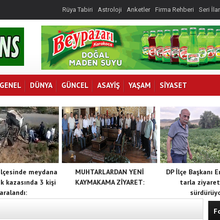
Rüya Tabiri
Astroloji
Anketler
Firma Rehberi
Seri İla
GENEL
DÜNYA
GÜNCEL
ASAYİŞ
YAŞAM
SİYASET
İlçesinde meydana
MUHTARLARDAN YENİ
DP İlçe Başkanı E
ik kazasında 3 kişi
KAYMAKAMA ZİYARET:
tarla ziyaret
aralandı:
sürdürüyo
F