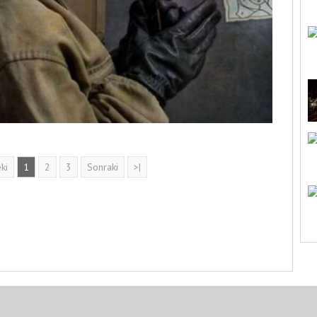
ki
1
2
3
Sonraki
>|