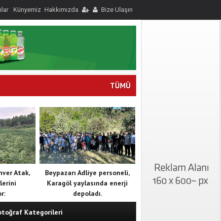
nlar
Künyemiz
Hakkımızda
Bize Ulaşın
TÜMÜ
nver Atak,
Beypazarı Adliye personeli,
lerini
Karagöl yaylasında enerji
r:
depoladı.
otoğraf Kategorileri