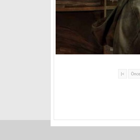
|<
Önce