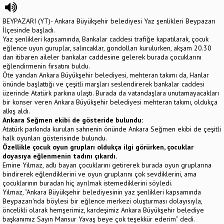
BEYPAZARI (YT)- Ankara Büyükşehir belediyesi Yaz şenlikleri Beypazarı
İlçesinde başladı.
Yaz şenlikleri kapsamında, Bankalar caddesi trafiğe kapatılarak, çocuk
eğlence uyun guruplar, salıncaklar, gondolları kurulurken, akşam 20.30
dan itibaren aileler bankalar caddesine gelerek burada çocuklarını
eğlendirmenin fırsatını buldu.
Öte yandan Ankara Büyükşehir belediyesi, mehteran takımı da, Hanlar
önünde başlattığı ve çeşitli marşları seslendirerek bankalar caddesi
üzerinde Atatürk parkına ulaştı. Burada da vatandaşlara unutamayacakları
bir konser veren Ankara Büyükşehir belediyesi mehteran takımı, oldukça
alkış aldı.
Ankara Seğmen ekibi de gösteride bulundu:
Atatürk parkında kurulan sahnenin önünde Ankara Seğmen ekibi de çeşitli
halk oyunları gösterisinde bulundu.
Özellikle çocuk oyun grupları oldukça ilgi görürken, çocuklar
doyasıya eğlenmenin tadını çıkardı.
Emine Yılmaz, adlı bayan çocuklarını getirerek burada oyun gruplarına
bindirerek eğlendiklerini ve oyun gruplarını çok sevdiklerini, ama
çocuklarının buradan hiç ayrılmak istemediklerini söyledi.
Yılmaz, “Ankara Büyükşehir belediyesinin yaz şenlikleri kapsamında
Beypazarı'nda böylesi bir eğlence merkezi oluşturması dolayısıyla,
öncelikli olarak hemşerimiz, kardeşimiz Ankara Büyükşehir belediye
başkanımız Sayın Mansur Yavaş beye çok teşekkür ederim” dedi.