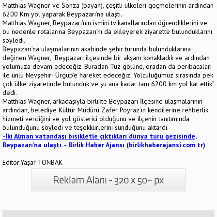
Matthias Wagner ve Sonza (bayan), çeşitli ülkeleri geçmelerinin ardından
6200 Km yol yaparak Beypazarı’na ulaştı.
Matthias Wagner, Beypazarı’nın ismini tv kanallarından öğrendiklerini ve
bu nedenle rotalarına Beypazarı’nı da ekleyerek ziyarette bulunduklarını
söyledi.
Beypazarı’na ulaşmalarının akabinde şehir turunda bulunduklarına
değinen Wagner, “Beypazarı ilçesinde bir akşam konakladık ve ardından
yolumuza devam edeceğiz. Buradan Tuz gölüne, oradan da peribacaları
ile ünlü Nevşehir- Ürgüp’e hareket edeceğiz. Yolculuğumuz sırasında pek
çok ülke ziyaretinde bulunduk ve şu ana kadar tam 6200 km yol kat ettik”
dedi.
Matthias Wagner, arkadaşıyla birlikte Beypazarı İlçesine ulaşmalarının
ardından, belediye Kültür Müdürü Zafer Poyraz’ın kendilerine rehberlik
hizmeti verdiğini ve yol gösterici olduğunu ve ilçenin tanıtımında
bulunduğunu söyledi ve teşekkürlerini sunduğunu aktardı.
-İki Alman vatandaşı bisikletle çıktıkları dünya turu gezisinde,
Beypazarı’na ulaştı. - Birlik Haber Ajansı (birlikhaberajansi.com.tr)
Editör:Yaşar TONBAK