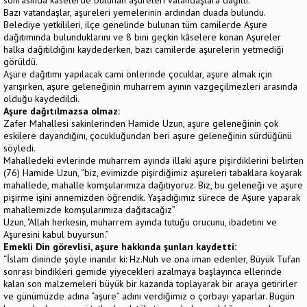
Bazı vatandaşlar, aşureleri yemelerinin ardından duada bulundu.
Belediye yetkilileri, ilçe genelinde bulunan tüm camilerde Aşure
dağıtımında bulunduklarını ve 8 bini geçkin kâselere konan Aşureler
halka dağıtıldığını kaydederken, bazı camilerde aşurelerin yetmediği
görüldü.
Aşure dağıtımı yapılacak cami önlerinde çocuklar, aşure almak için
yarışırken, aşure geleneğinin muharrem ayının vazgeçilmezleri arasında
olduğu kaydedildi.
Aşure dağıtılmazsa olmaz:
Zafer Mahallesi sakinlerinden Hamide Uzun, aşure geleneğinin çok
eskilere dayandığını, çocukluğundan beri aşure geleneğinin sürdüğünü
söyledi.
Mahalledeki evlerinde muharrem ayında illaki aşure pişirdiklerini belirten
(76) Hamide Uzun, “biz, evimizde pişirdiğimiz aşureleri tabaklara koyarak
mahallede, mahalle komşularımıza dağıtıyoruz. Biz, bu geleneği ve aşure
pişirme işini annemizden öğrendik. Yaşadığımız sürece de Aşure yaparak
mahallemizde komşularımıza dağıtacağız”
Uzun, "Allah herkesin, muharrem ayında tutuğu orucunu, ibadetini ve
Aşuresini kabul buyursun.”
Emekli Din görevlisi, aşure hakkında şunları kaydetti:
“İslam dininde şöyle inanılır ki: Hz.Nuh ve ona iman edenler, Büyük Tufan
sonrası bindikleri gemide yiyecekleri azalmaya başlayınca ellerinde
kalan son malzemeleri büyük bir kazanda toplayarak bir araya getirirler
ve günümüzde adına “aşure” adını verdiğimiz o çorbayı yaparlar. Bugün